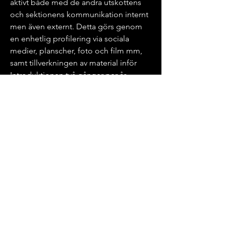
aktivt både med de andra utskottens
och sektionens kommunikation internt
men även externt. Detta görs genom
en enhetlig profilering via sociala
medier, planscher, foto och film mm,
samt tillverkningen av material inför
Introduktionen två gånger per år.
marknad@sesamit.se